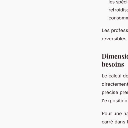
les spéci
refroidis
consomma
Les profess
réversibles
Dimensio
besoins
Le calcul d
directement 
précise pren
l'expositio
Pour une ha
carré dans 