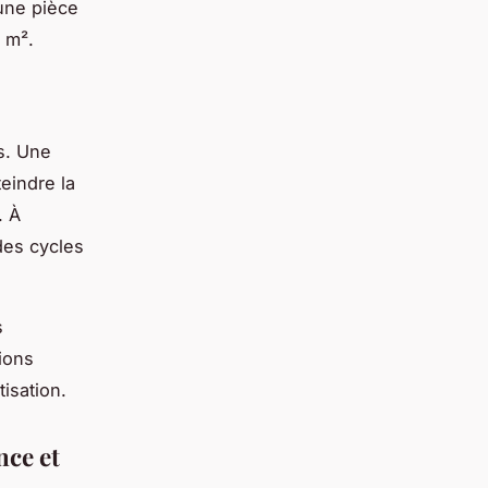
'une pièce
 m².
s. Une
eindre la
. À
des cycles
s
tions
tisation.
nce et