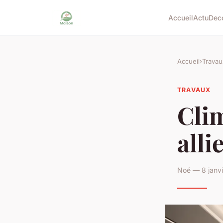
Accueil
Actu
Dec
Accueil
›
Travau
TRAVAUX
Clim
alli
Noé — 8 janvi