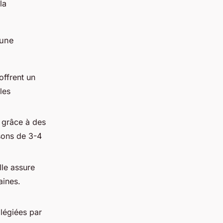
la
cune
offrent un
les
s grâce à des
sons de 3-4
le assure
aines.
légiées par