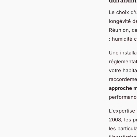
Le choix d'u
longévité d
Réunion, ce
: humidité 
Une install
réglementat
votre habit
raccordemen
approche 
performanc
L'expertise
2008, les p
les particul