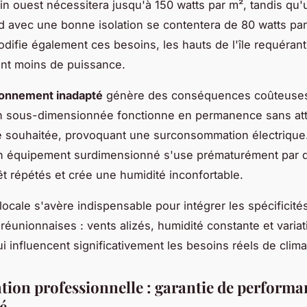
in ouest nécessitera jusqu'à 150 watts par m², tandis qu
d avec une bonne isolation se contentera de 80 watts par
modifie également ces besoins, les hauts de l'île requérant
nt moins de puissance.
onnement inadapté
génère des conséquences coûteuse
on sous-dimensionnée fonctionne en permanence sans att
 souhaitée, provoquant une surconsommation électrique
un équipement surdimensionné s'use prématurément par 
t répétés et crée une humidité inconfortable.
locale s'avère indispensable pour intégrer les spécificité
 réunionnaises : vents alizés, humidité constante et varia
ui influencent significativement les besoins réels de clima
ation professionnelle : garantie de performa
é