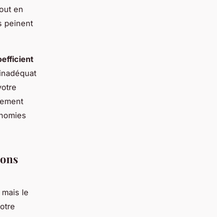
tout en
s peinent
efficient
inadéquat
otre
quement
onomies
sons
 mais le
otre