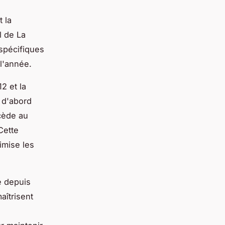
t la
l de La
spécifiques
 l'année.
2 et la
e d'abord
cède au
Cette
imise les
e depuis
aîtrisent