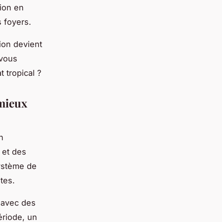
tion en
s foyers.
ion devient
vous
 tropical ?
 mieux
n
 et des
système de
tes.
s avec des
ériode, un