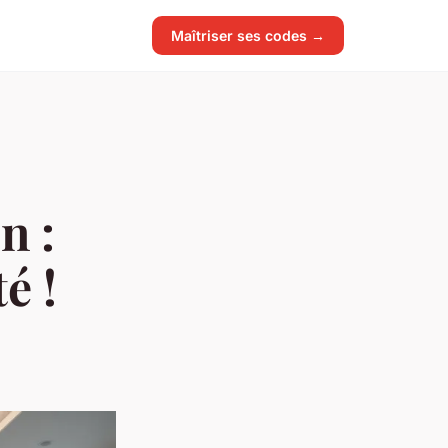
Maîtriser ses codes →
n :
é !