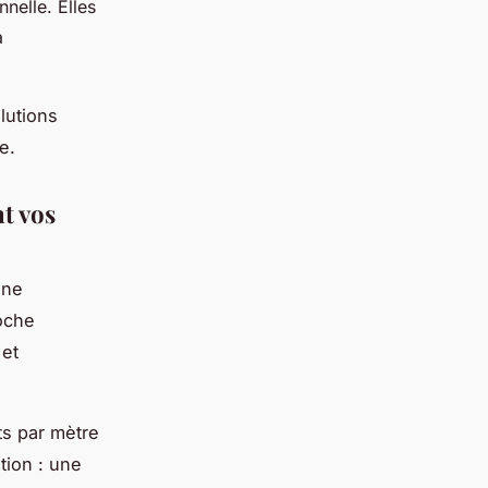
nnelle. Elles
a
lutions
e.
t vos
ine
roche
 et
ts par mètre
tion : une