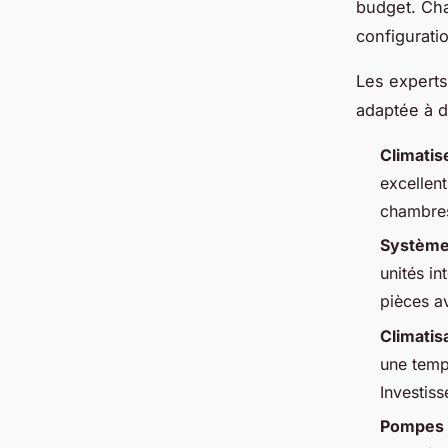
budget. Ch
configurati
Les experts
adaptée à d
Climatise
excellent
chambres
Systèmes
unités i
pièces a
Climatis
une temp
Investis
Pompes à