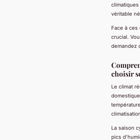
climatiques 
véritable n
Face à ces 
crucial. Vo
demandez qu
Comprend
choisir 
Le climat r
domestique
température
climatisatio
La saison c
pics d'humi