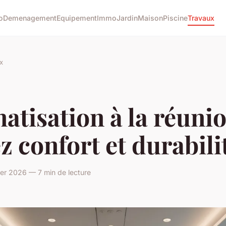
o
Demenagement
Equipement
Immo
Jardin
Maison
Piscine
Travaux
x
atisation à la réunio
ez confort et durabilit
er 2026 — 7 min de lecture