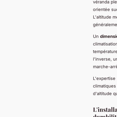
véranda ple
orientée su
L'altitude 
généraleme
Un
dimensi
climatisati
température
l'inverse, 
marche-arrê
L'expertise 
climatiques
d'altitude q
L'install
durabilit