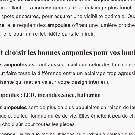
cueillante. La
cuisine
nécessite un éclairage plus foncti
s
spots
encastrés, pour assurer une visibilité optimale. Qua
ns
, elle requiert des
ampoules
offrant une lumière proche
relle pour un reflet fidèle dans le miroir.
choisir les bonnes ampoules pour vos lum
es
ampoules
est tout aussi crucial que celui des luminair
t faire toute la différence entre un éclairage trop agress
isante qui met en valeur votre design intérieur.
poules : LED, incandescence, halogène
es
ampoules
sont de plus en plus populaires en raison de leu
ue et de leur longue durée de vie. Elles émettent peu de ch
n choix sûr pour toutes les pièces.
scence
: Bien que moins utilisées aujourd’hui à cause de leu