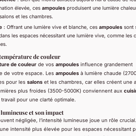
ation élevée, ces
ampoules
produisent une lumière chaleu
 salons et les chambres.
e
: Offrant une lumière vive et blanche, ces
ampoules
sont 
 dans les espaces nécessitant une lumière vive, comme les c
nes.
 température de couleur
ure de couleur
de vos
ampoules
influence grandement
e de votre espace. Les
ampoules
à lumière chaude (270
tes pour les
salons
et les chambres, car elles créent une
umières plus froides (3500-5000K) conviennent aux
cuis
travail pour une clarté optimale.
é lumineuse et son impact
uvent négligée, l’intensité lumineuse joue un rôle crucial
une intensité plus élevée pour les espaces nécessitant p