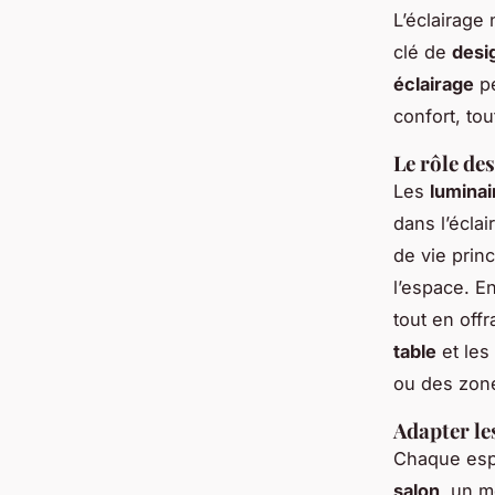
L’éclairage
clé de
desi
éclairage
pe
confort, to
Le rôle de
Les
luminai
dans l’éclai
de vie prin
l’espace. E
tout en off
table
et les
ou des zon
Adapter le
Chaque espa
salon
, un 