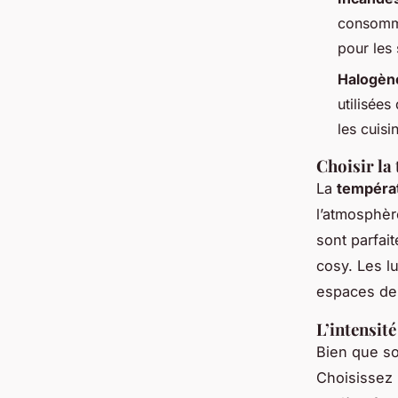
consomm
pour les
Halogèn
utilisées
les cuisi
Choisir la
La
températ
l’atmosphèr
sont parfai
cosy. Les l
espaces de 
L’intensit
Bien que so
Choisissez 