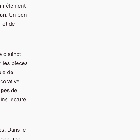
 un élément
on
. Un bon
 et de
 distinct
r les pièces
ble de
corative
mpes de
ins lecture
es. Dans le
crée une