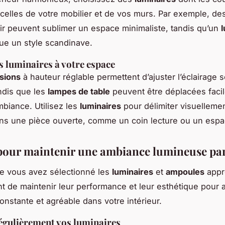
celles de votre mobilier et de vos murs. Par exemple, de
ir peuvent sublimer un espace minimaliste, tandis qu’un
l
ue un style scandinave.
es luminaires à votre espace
sions
à hauteur réglable permettent d’ajuster l’éclairage 
ndis que les
lampes de table
peuvent être déplacées faci
mbiance. Utilisez les
luminaires
pour délimiter visuellemen
ns une pièce ouverte, comme un coin lecture ou un espa
pour maintenir une ambiance lumineuse par
e vous avez sélectionné les
luminaires
et
ampoules
appro
nt de maintenir leur performance et leur esthétique pour 
onstante et agréable dans votre intérieur.
égulièrement vos luminaires