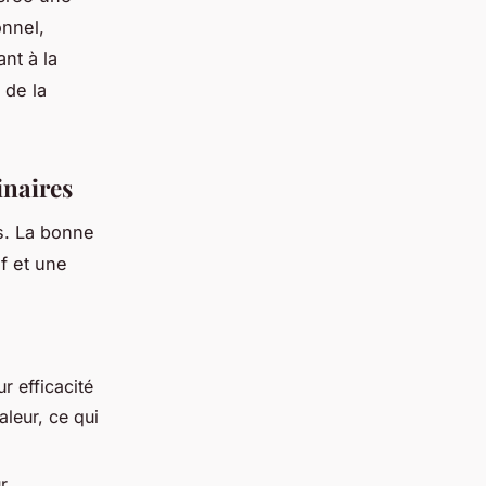
onnel,
nt à la
 de la
inaires
es. La bonne
if et une
r efficacité
aleur, ce qui
r