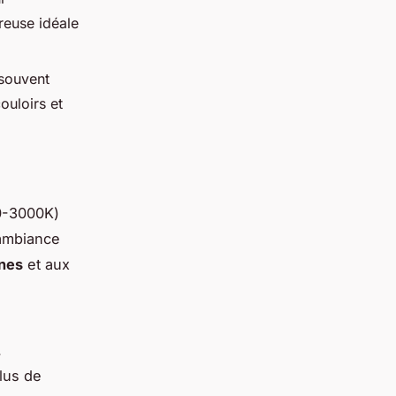
reuse idéale
souvent
ouloirs et
0-3000K)
 ambiance
ines
et aux
.
lus de