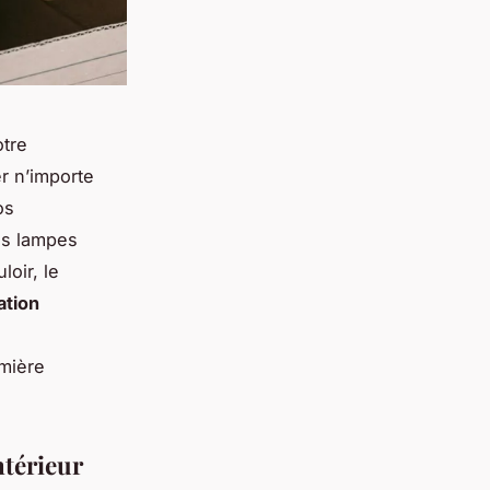
otre
r n’importe
os
es
lampes
loir, le
ation
umière
ntérieur