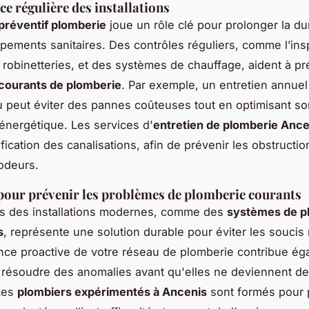
e régulière des installations
 préventif plomberie
joue un rôle clé pour prolonger la du
pements sanitaires. Des contrôles réguliers, comme l’ins
 robinetteries, et des systèmes de chauffage, aident à pr
courants de plomberie
. Par exemple, un entretien annuel
 peut éviter des pannes coûteuses tout en optimisant so
nergétique. Les services d'
entretien de plomberie Ance
ification des canalisations, afin de prévenir les obstructio
odeurs.
pour prévenir les problèmes de plomberie courants
ns des installations modernes, comme des
systèmes de p
s
, représente une solution durable pour éviter les soucis 
ance proactive de votre réseau de plomberie contribue ég
et résoudre des anomalies avant qu'elles ne deviennent d
Les
plombiers expérimentés à Ancenis
sont formés pour 