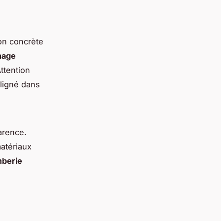
on concrète
nage
ttention
ligné dans
arence.
matériaux
mberie