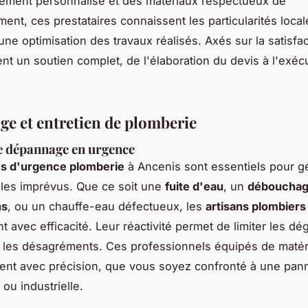
ment personnalisé et des matériaux respectueux de
ment, ces prestataires connaissent les particularités local
ne optimisation des travaux réalisés. Axés sur la satisfact
sent un soutien complet, de l'élaboration du devis à l'exéc
e et entretien de plomberie
e dépannage en urgence
es d'urgence plomberie
à Ancenis sont essentiels pour g
les imprévus. Que ce soit une
fuite d'eau
, un
débouchag
ns
, ou un chauffe-eau défectueux, les
artisans plombiers
t avec efficacité. Leur réactivité permet de limiter les dé
t les désagréments. Ces professionnels équipés de matér
ent avec précision, que vous soyez confronté à une pan
ou industrielle.