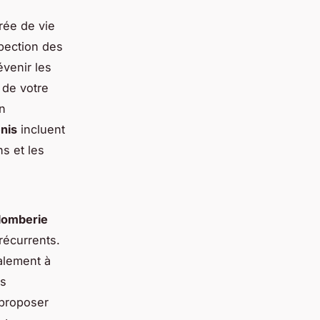
rée de vie
pection des
évenir les
 de votre
n
nis
incluent
ns et les
lomberie
récurrents.
alement à
es
proposer