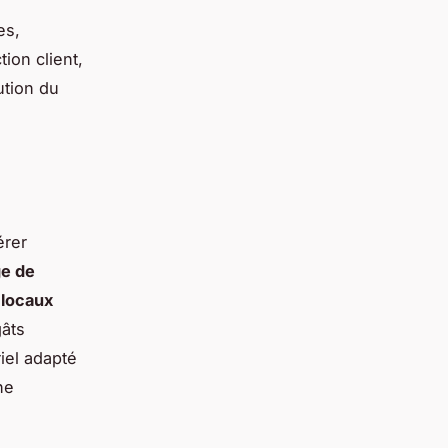
es,
ion client,
ution du
érer
e de
 locaux
gâts
iel adapté
ne