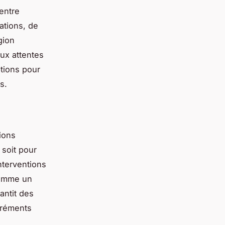
 entre
lations, de
gion
ux attentes
ptions pour
s.
ions
 soit pour
nterventions
omme un
antit des
agréments