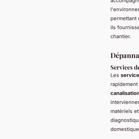
accompagne
l'environne
permettant u
ils fournis
chantier.
Dépannag
Services d
Les
servic
rapidement 
canalisatio
interviennen
matériels e
diagnostiqu
domestique 