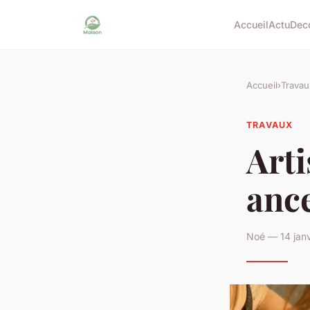
Accueil
Actu
Dec
Accueil
›
Travau
TRAVAUX
Arti
ance
Noé — 14 janv