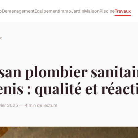
o
Demenagement
Equipement
Immo
Jardin
Maison
Piscine
Travaux
x
san plombier sanitai
nis : qualité et réact
ier 2025 — 4 min de lecture