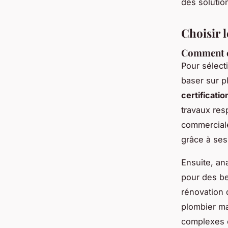
des solution
Choisir 
Comment é
Pour sélec
baser sur p
certificati
travaux re
commercial
grâce à ses
Ensuite, an
pour des b
rénovation d
plombier ma
complexes 