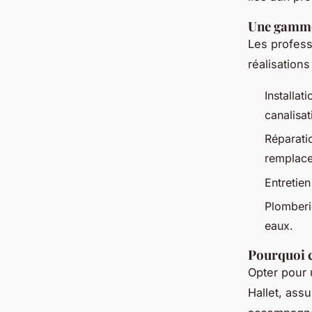
Une gamme
Les profess
réalisations
Installat
canalisa
Réparatio
remplace
Entretien
Plomberi
eaux.
Pourquoi c
Opter pour 
Hallet, ass