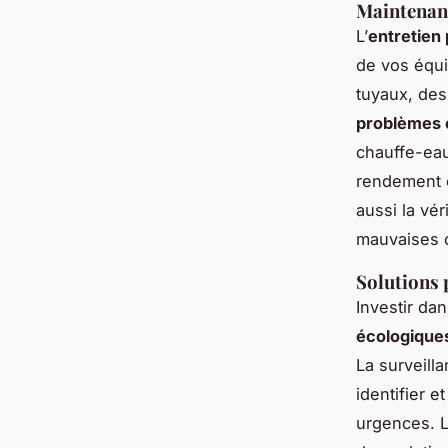
Maintenanc
L’
entretien
de vos équi
tuyaux, des
problèmes 
chauffe-eau
rendement é
aussi la vér
mauvaises 
Solutions 
Investir da
écologique
La surveill
identifier 
urgences. 