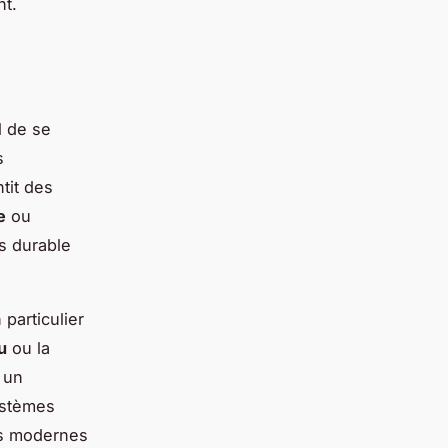
nt.
el de se
s
tit des
e
ou
s durable
 particulier
u
ou la
: un
ystèmes
ts modernes