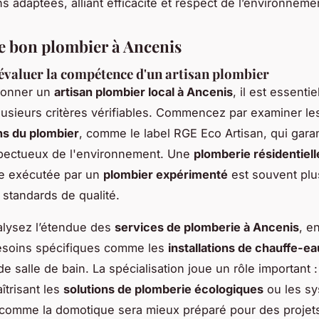
s adaptées, alliant efficacité et respect de l’environneme
le bon plombier à Ancenis
valuer la compétence d'un artisan plombier
tionner un
artisan plombier local à Ancenis
, il est essenti
lusieurs critères vérifiables. Commencez par examiner le
ons du plombier
, comme le label RGE Eco Artisan, qui garan
spectueux de l'environnement. Une
plomberie résidentiell
e exécutée par un
plombier expérimenté
est souvent plu
 standards de qualité.
alysez l’étendue des
services de plomberie à Ancenis
, en
esoins spécifiques comme les
installations de chauffe-ea
e salle de bain. La spécialisation joue un rôle important 
îtrisant les
solutions de plomberie écologiques
ou les s
comme la domotique sera mieux préparé pour des proje