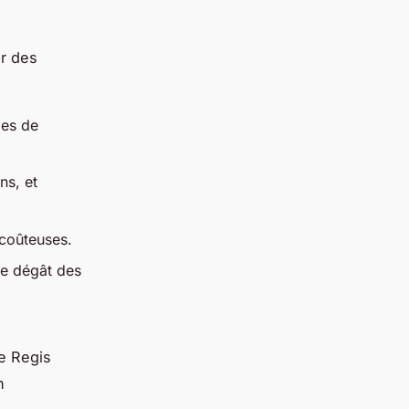
ur des
mes de
ns, et
 coûteuses.
de dégât des
e Regis
n