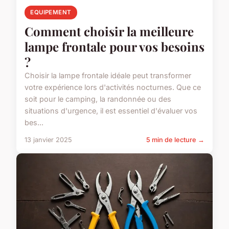
EQUIPEMENT
Comment choisir la meilleure
lampe frontale pour vos besoins
?
Choisir la lampe frontale idéale peut transformer
votre expérience lors d'activités nocturnes. Que ce
soit pour le camping, la randonnée ou des
situations d'urgence, il est essentiel d'évaluer vos
bes...
13 janvier 2025
5 min de lecture →