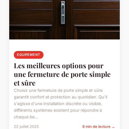
EQUIPEMENT
Les meilleures options pour
une fermeture de porte simple
et sûre
Choisir une fermeture de porte simple et sûre
garantit confort et protection au quotidien. Qu'il
s'agisse d'une installation discrète ou visible,
différents systèmes existent pour répondre à
chaque be...
22 juillet 2025
8 min de lecture →