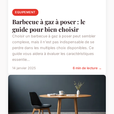
EQUIPEMENT
Barbecue à gaz à poser : le
guide pour bien choisir
Choisir un barbecue à gaz à poser peut sembler
complexe, mais il n'est pas indispensable de se
perdre dans les multiples choix disponibles. Ce
guide vous aidera à évaluer les caractéristiques
essentie...
14 janvier 2025
6 min de lecture →