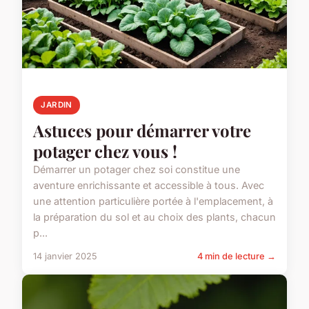
JARDIN
Astuces pour démarrer votre
potager chez vous !
Démarrer un potager chez soi constitue une
aventure enrichissante et accessible à tous. Avec
une attention particulière portée à l'emplacement, à
la préparation du sol et au choix des plants, chacun
p...
14 janvier 2025
4 min de lecture →