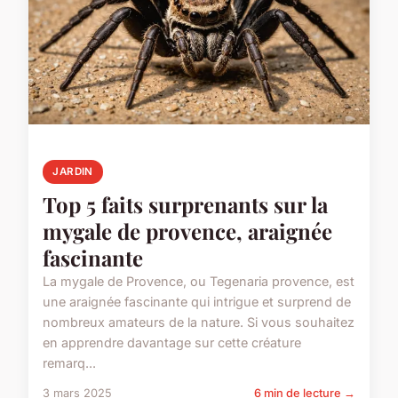
JARDIN
Top 5 faits surprenants sur la
mygale de provence, araignée
fascinante
La mygale de Provence, ou Tegenaria provence, est
une araignée fascinante qui intrigue et surprend de
nombreux amateurs de la nature. Si vous souhaitez
en apprendre davantage sur cette créature
remarq...
3 mars 2025
6 min de lecture →