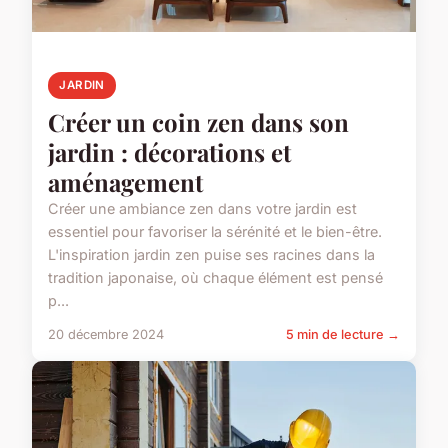
JARDIN
Créer un coin zen dans son
jardin : décorations et
aménagement
Créer une ambiance zen dans votre jardin est
essentiel pour favoriser la sérénité et le bien-être.
L'inspiration jardin zen puise ses racines dans la
tradition japonaise, où chaque élément est pensé
p...
20 décembre 2024
5 min de lecture →