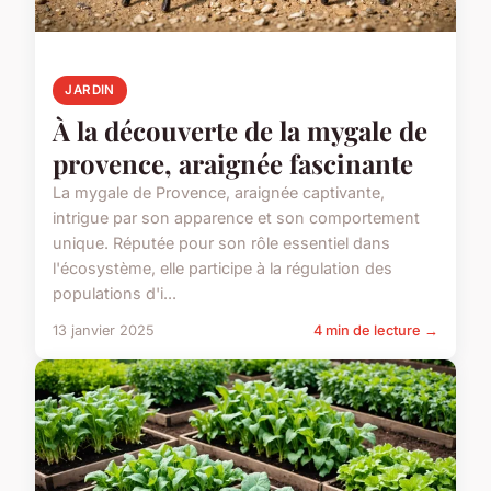
JARDIN
À la découverte de la mygale de
provence, araignée fascinante
La mygale de Provence, araignée captivante,
intrigue par son apparence et son comportement
unique. Réputée pour son rôle essentiel dans
l'écosystème, elle participe à la régulation des
populations d'i...
13 janvier 2025
4 min de lecture →