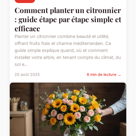
Comment planter un citronnier
: guide étape par étape simple et
efficace
Planter un citronnier combine beauté et utilité,
offrant fruits frais et charme méditerranéen. Ce
guide simple explique quand, où et comment
installer votre arbre, en tenant compte du climat, du
sol e...
20 août 2025
6 min de lecture →