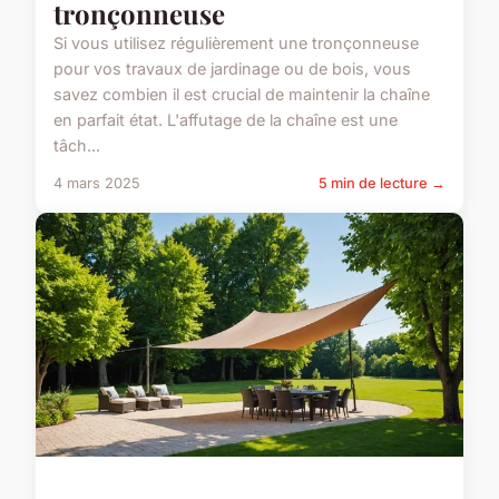
tronçonneuse
Si vous utilisez régulièrement une tronçonneuse
pour vos travaux de jardinage ou de bois, vous
savez combien il est crucial de maintenir la chaîne
en parfait état. L'affutage de la chaîne est une
tâch...
4 mars 2025
5 min de lecture →