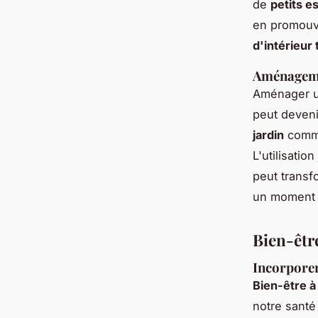
de
petits e
en promouva
d'intérieur
Aménageme
Aménager 
peut deveni
jardin
comme
L'utilisatio
peut transf
un moment d
Bien-être
Incorporer
Bien-être à
notre santé