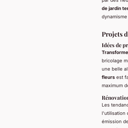
de jardin t
dynamisme e
Projets d
Idées de p
Transformez
bricolage m
une belle a
fleurs
est f
maximum de
Rénovation
Les tendan
l'utilisati
émission de