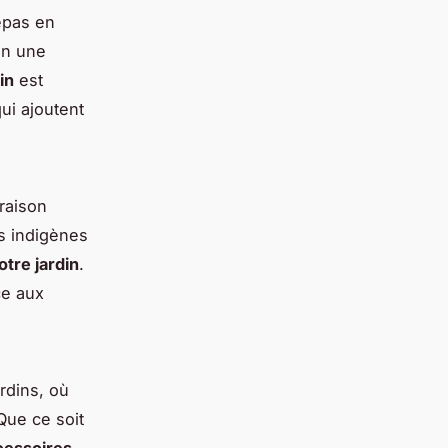
epas en
en une
in
est
ui ajoutent
oraison
s indigènes
otre jardin
.
ce aux
rdins, où
Que ce soit
cessoires