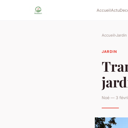
Accueil
Actu
Dec
Accueil
›
Jardin
JARDIN
Tra
jard
Noé — 3 févri