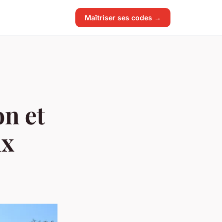
Maîtriser ses codes →
n et
ix