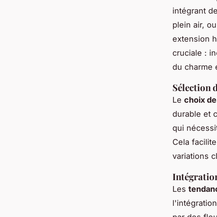
intégrant d
plein air, 
extension 
cruciale : 
du charme e
Sélection 
Le
choix de
durable et 
qui nécessi
Cela facilite
variations c
Intégratio
Les
tendanc
l'intégrati
par des fle