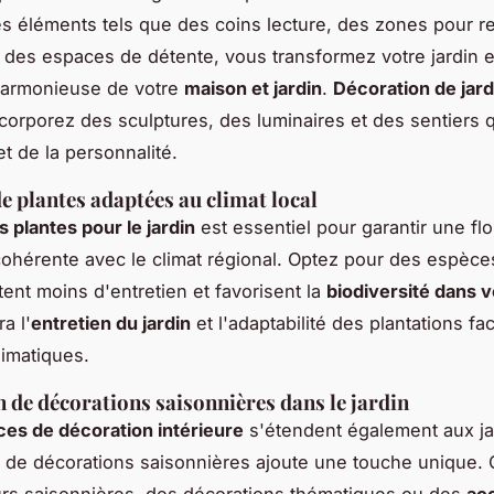
es éléments tels que des coins lecture, des zones pour r
ou des espaces de détente, vous transformez votre jardin 
harmonieuse de votre
maison et jardin
.
Décoration de jard
incorporez des sculptures, des luminaires et des sentiers q
t de la personnalité.
de plantes adaptées au climat local
s plantes pour le jardin
est essentiel pour garantir une fl
cohérente avec le climat régional. Optez pour des espèce
tent moins d'entretien et favorisent la
biodiversité dans v
ra l'
entretien du jardin
et l'adaptabilité des plantations fa
limatiques.
n de décorations saisonnières dans le jardin
es de décoration intérieure
s'étendent également aux ja
on de décorations saisonnières ajoute une touche unique. 
urs saisonnières, des décorations thématiques ou des
ac