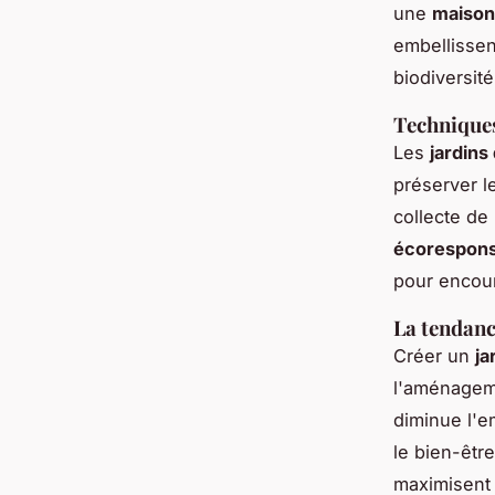
une
maison
embellissen
biodiversit
Techniques
Les
jardins
préserver le
collecte de
écorespons
pour encoura
La tendanc
Créer un
ja
l'aménagem
diminue l'e
le bien-êtr
maximisent l