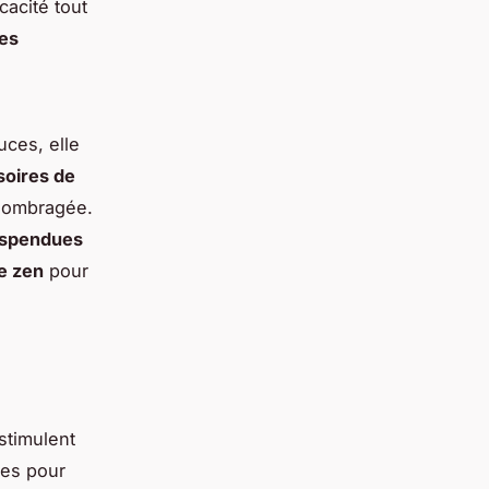
cacité tout
tes
uces, elle
oires de
 ombragée.
suspendues
e zen
pour
stimulent
ues pour