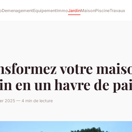
o
Demenagement
Equipement
Immo
Jardin
Maison
Piscine
Travaux
nsformez votre maiso
in en un havre de pa
er 2025 — 4 min de lecture