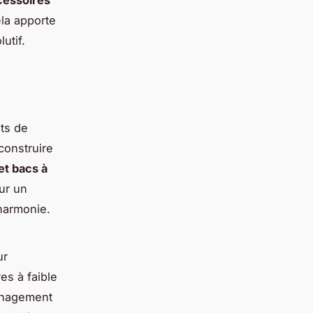
la apporte
utif.
ts de
construire
et bacs à
ur un
'harmonie.
ur
es à faible
ménagement