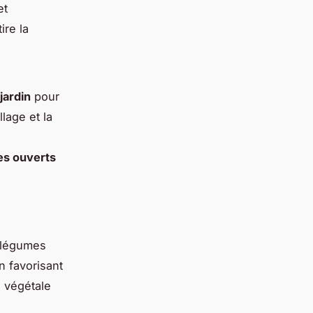
et
ire la
jardin
pour
lage et la
es ouverts
s légumes
n favorisant
n végétale