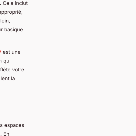
. Cela inclut
approprié,
loin,
ur basique
/
est une
n qui
flète votre
lent la
s espaces
. En