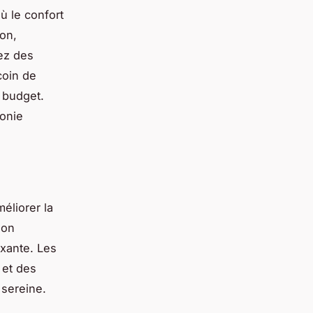
ù le confort
ion,
ez des
coin de
e budget.
monie
éliorer la
ion
axante. Les
 et des
 sereine.