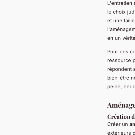
L'entretien 
le choix ju
et une taill
l'aménageme
en un vérit
Pour des co
ressource p
répondent a
bien-être né
peine, enric
Aménagem
Création d
Créer un
am
extérieurs 